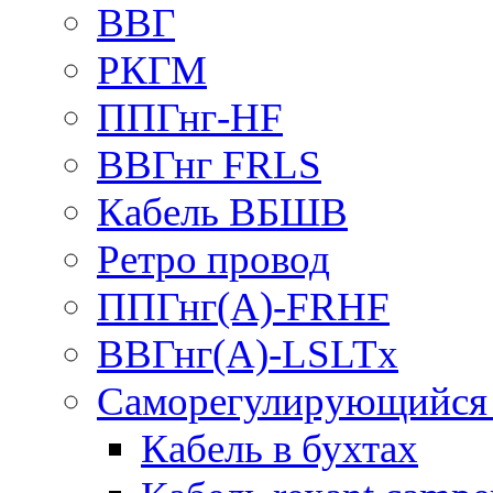
ВВГ
РКГМ
ППГнг-HF
ВВГнг FRLS
Кабель ВБШВ
Ретро провод
ППГнг(А)-FRHF
ВВГнг(А)-LSLTx
Саморегулирующийся 
Кабель в бухтах