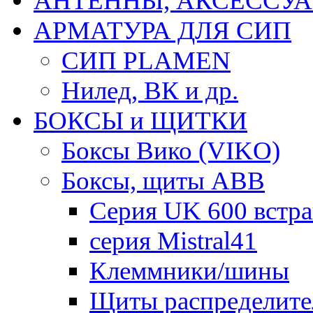
АНТЕННЫ, АКСЕССУА
АРМАТУРА ДЛЯ СИП
СИП PLAMEN
Нилед, ВК и др.
БОКСЫ и ЩИТКИ
Боксы Вико (VIKO)
Боксы, щиты ABB
Серия UK 600 встр
серия Mistral41
Клеммники/шины
Щиты распределите