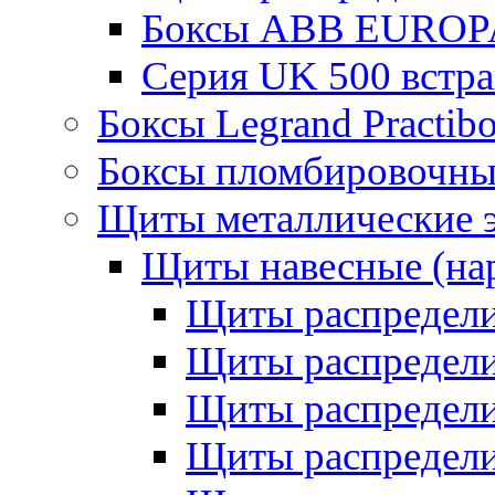
Боксы ABB EUROP
Серия UK 500 встр
Боксы Legrand Practib
Боксы пломбировочны
Щиты металлические 
Щиты навесные (на
Щиты распредел
Щиты распредел
Щиты распредели
Щиты распредели