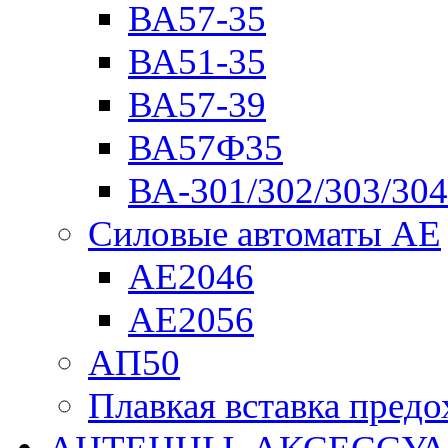
ВА57-35
ВА51-35
ВА57-39
ВА57Ф35
ВА-301/302/303/304
Силовые автоматы АЕ
АЕ2046
АЕ2056
АП50
Плавкая вставка пре