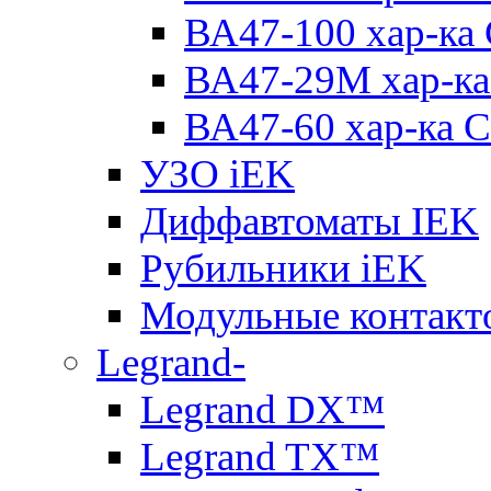
ВА47-100 хар-ка
ВА47-29M хар-ка
ВА47-60 хар-ка C
УЗО iEK
Диффавтоматы IEK
Рубильники iEK
Модульные контакт
Legrand-
Legrand DX™
Legrand TX™