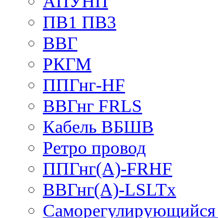
АПУНП
ПВ1 ПВ3
ВВГ
РКГМ
ППГнг-HF
ВВГнг FRLS
Кабель ВБШВ
Ретро провод
ППГнг(А)-FRHF
ВВГнг(А)-LSLTx
Саморегулирующийся 