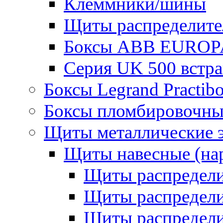
Клеммники/шины
Щиты распределите
Боксы ABB EUROP
Серия UK 500 встр
Боксы Legrand Practib
Боксы пломбировочны
Щиты металлические 
Щиты навесные (на
Щиты распредел
Щиты распредел
Щиты распредели