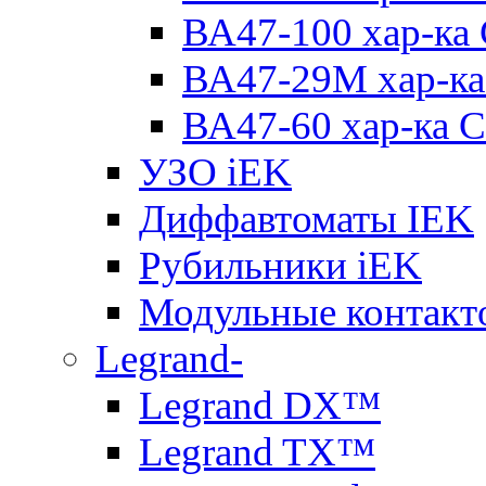
ВА47-100 хар-ка
ВА47-29M хар-ка
ВА47-60 хар-ка C
УЗО iEK
Диффавтоматы IEK
Рубильники iEK
Модульные контакт
Legrand-
Legrand DX™
Legrand TX™