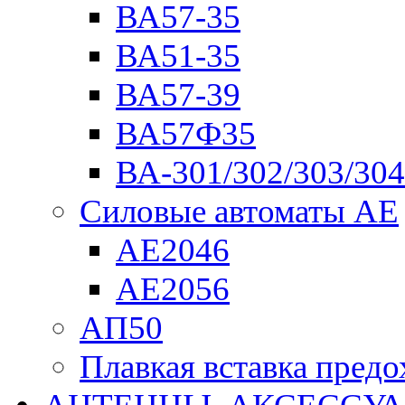
ВА57-35
ВА51-35
ВА57-39
ВА57Ф35
ВА-301/302/303/304
Силовые автоматы АЕ
АЕ2046
АЕ2056
АП50
Плавкая вставка пре