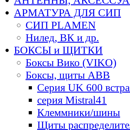
АНТЕННЫ, АКСЕССУА
АРМАТУРА ДЛЯ СИП
СИП PLAMEN
Нилед, ВК и др.
БОКСЫ и ЩИТКИ
Боксы Вико (VIKO)
Боксы, щиты ABB
Серия UK 600 встр
серия Mistral41
Клеммники/шины
Щиты распределите