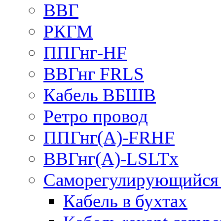
ВВГ
РКГМ
ППГнг-HF
ВВГнг FRLS
Кабель ВБШВ
Ретро провод
ППГнг(А)-FRHF
ВВГнг(А)-LSLTx
Саморегулирующийся 
Кабель в бухтах