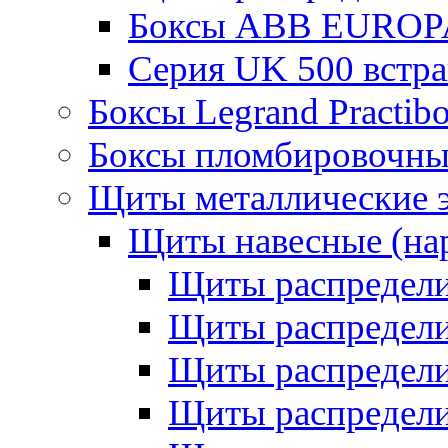
Боксы ABB EUROP
Серия UK 500 встр
Боксы Legrand Practib
Боксы пломбировочны
Щиты металлические 
Щиты навесные (на
Щиты распредел
Щиты распредел
Щиты распредели
Щиты распредели