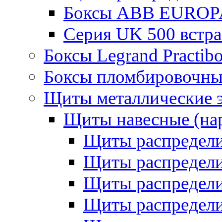
Боксы ABB EUROP
Серия UK 500 встр
Боксы Legrand Practib
Боксы пломбировочны
Щиты металлические 
Щиты навесные (на
Щиты распредел
Щиты распредел
Щиты распредели
Щиты распредели