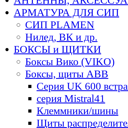
АНТЕННЫ, АКСЕССУА
АРМАТУРА ДЛЯ СИП
СИП PLAMEN
Нилед, ВК и др.
БОКСЫ и ЩИТКИ
Боксы Вико (VIKO)
Боксы, щиты ABB
Серия UK 600 встр
серия Mistral41
Клеммники/шины
Щиты распределите