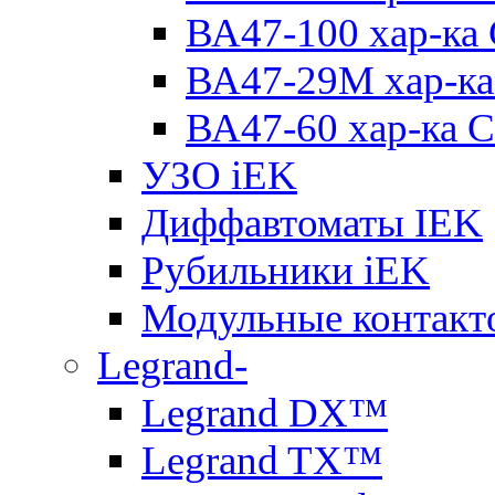
ВА47-100 хар-ка
ВА47-29M хар-ка
ВА47-60 хар-ка C
УЗО iEK
Диффавтоматы IEK
Рубильники iEK
Модульные контакт
Legrand-
Legrand DX™
Legrand TX™