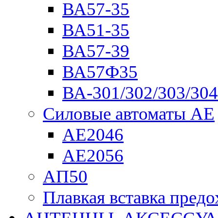
ВА57-35
ВА51-35
ВА57-39
ВА57Ф35
ВА-301/302/303/304
Силовые автоматы АЕ
АЕ2046
АЕ2056
АП50
Плавкая вставка пре