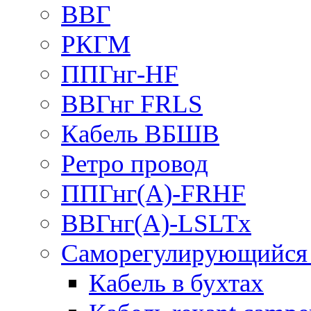
ВВГ
РКГМ
ППГнг-HF
ВВГнг FRLS
Кабель ВБШВ
Ретро провод
ППГнг(А)-FRHF
ВВГнг(А)-LSLTx
Саморегулирующийся 
Кабель в бухтах