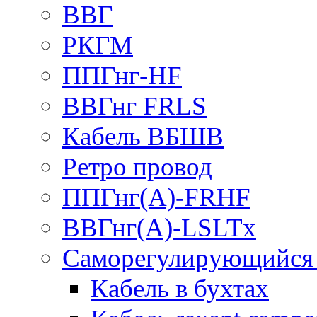
ВВГ
РКГМ
ППГнг-HF
ВВГнг FRLS
Кабель ВБШВ
Ретро провод
ППГнг(А)-FRHF
ВВГнг(А)-LSLTx
Саморегулирующийся 
Кабель в бухтах