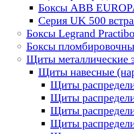
Боксы ABB EUROP
Серия UK 500 встр
Боксы Legrand Practib
Боксы пломбировочны
Щиты металлические 
Щиты навесные (на
Щиты распредел
Щиты распредел
Щиты распредели
Щиты распредели