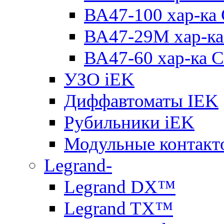
ВА47-100 хар-ка
ВА47-29M хар-ка
ВА47-60 хар-ка C
УЗО iEK
Диффавтоматы IEK
Рубильники iEK
Модульные контакт
Legrand-
Legrand DX™
Legrand TX™