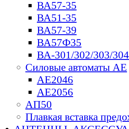
ВА57-35
ВА51-35
ВА57-39
ВА57Ф35
ВА-301/302/303/304
Силовые автоматы АЕ
АЕ2046
АЕ2056
АП50
Плавкая вставка пре