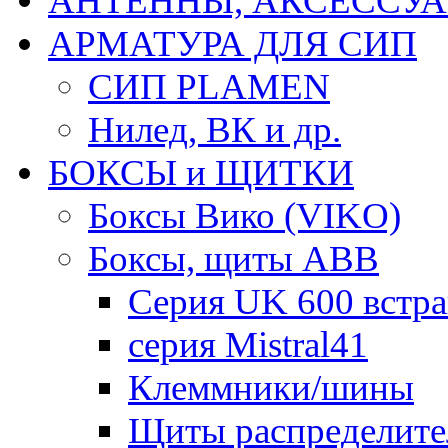
АНТЕННЫ, АКСЕССУА
АРМАТУРА ДЛЯ СИП
СИП PLAMEN
Нилед, ВК и др.
БОКСЫ и ЩИТКИ
Боксы Вико (VIKO)
Боксы, щиты ABB
Серия UK 600 встр
серия Mistral41
Клеммники/шины
Щиты распределите