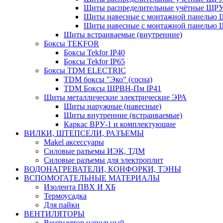
Щиты распределительные учётные ЩРУ
Щиты навесные с монтажной панелью
Щиты навесные с монтажной панелью
Щиты встраиваемые (внутренние)
Боксы TEKFOR
Боксы Tekfor IP40
Боксы Tekfor IP65
Боксы TDM ELECTRIC
TDM боксы "Эко" (сосна)
TDM Боксы ЩРВН-Пм IP41
Щиты металлические электрические ЭРА
Щиты наружные (навесные)
Щиты внутренние (встраиваемые)
Каркас ВРУ-1 и комплектующие
ВИЛКИ, ШТЕПСЕЛИ, РАЗЪЕМЫ
Makel аксессуары
Силовые разъемы ИЭК, ТДМ
Силовые разъемы для электроплит
ВОДОНАГРЕВАТЕЛИ, КОНФОРКИ, ТЭНЫ
ВСПОМОГАТЕЛЬНЫЕ МАТЕРИАЛЫ
Изолента ПВХ И ХБ
Термоусадка
Для пайки
ВЕНТИЛЯТОРЫ
Вентилятор напольный