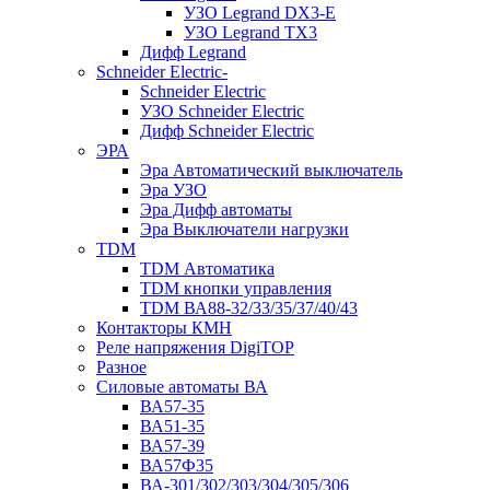
УЗО Legrand DX3-E
УЗО Legrand TX3
Дифф Legrand
Schneider Electric-
Schneider Electric
УЗО Schneider Electric
Дифф Schneider Electric
ЭРА
Эра Автоматический выключатель
Эра УЗО
Эра Дифф автоматы
Эра Выключатели нагрузки
TDM
TDM Автоматика
TDM кнопки управления
TDM ВА88-32/33/35/37/40/43
Контакторы КМН
Реле напряжения DigiTOP
Разное
Силовые автоматы ВА
ВА57-35
ВА51-35
ВА57-39
ВА57Ф35
ВА-301/302/303/304/305/306