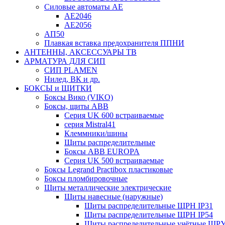
Силовые автоматы АЕ
АЕ2046
АЕ2056
АП50
Плавкая вставка предохранителя ППНИ
АНТЕННЫ, АКСЕССУАРЫ ТВ
АРМАТУРА ДЛЯ СИП
СИП PLAMEN
Нилед, ВК и др.
БОКСЫ и ЩИТКИ
Боксы Вико (VIKO)
Боксы, щиты ABB
Серия UK 600 встраиваемые
серия Mistral41
Клеммники/шины
Щиты распределительные
Боксы ABB EUROPA
Серия UK 500 встраиваемые
Боксы Legrand Practibox пластиковые
Боксы пломбировочные
Щиты металлические электрические
Щиты навесные (наружные)
Щиты распределительные ЩРН IP31
Щиты распределительные ЩРН IP54
Щиты распределительные учётные ЩРУ