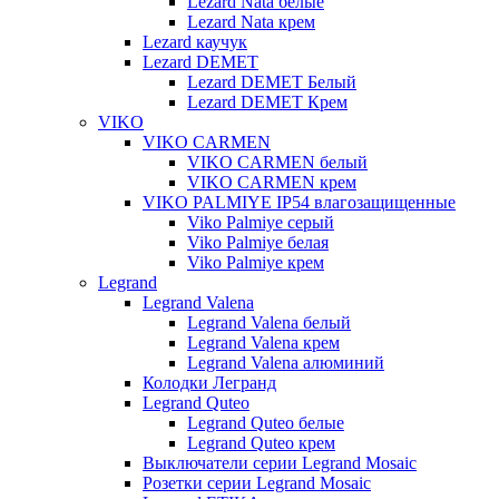
Lezard Nata белые
Lezard Nata крем
Lezard каучук
Lezard DEMET
Lezard DEMET Белый
Lezard DEMET Крем
VIKO
VIKO CARMEN
VIKO CARMEN белый
VIKO CARMEN крем
VIKO PALMIYE IP54 влагозащищенные
Viko Palmiye серый
Viko Palmiye белая
Viko Palmiye крем
Legrand
Legrand Valena
Legrand Valena белый
Legrand Valena крем
Legrand Valena алюминий
Колодки Легранд
Legrand Quteo
Legrand Quteo белые
Legrand Quteo крем
Выключатели серии Legrand Mosaic
Розетки серии Legrand Mosaic