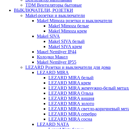
TDM Вентиляторы бытовые
ВЫКЛЮЧАТЕЛИ, РОЗЕТКИ
Makel-розетки и выключатели
Makel Mimoza розетки и выключатели
Makel Mimoza белые
Makel Mimoza крем
Makel SIVA
Makel SIVA белый
Makel SIVA крем
Макеl Nemliyer IP44
Колодки Макел
Makel Nemliyer IP55
LEZARD Розетки и выключатели для дома
LEZARD MIRA
LEZARD MIRA белый
LEZARD MIRA крем
LEZARD MIRA жемчужно-белый метал
LEZARD MIRA Ольха
LEZARD MIRA вишня
LEZARD MIRA золото
LEZARD MIRA светло-коричневый мет
LEZARD MIRA серебро
LEZARD MIRA сосна
LEZARD NATA