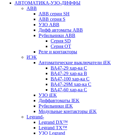
АВТОМАТИКА-УЗО-ДИФФЫ
ABB
ABB серии SH
ABB серия S
УЗО ABB
Дифф автоматы ABB
Рубильники ABB
Серия SD
Серия ОТ
Реле и контакторы
ИЭК
Автоматические выключатели iEK
ВА47-29 хар-ка C
ВА47-29 хар-ка B
ВА47-100 хар-ка C
ВА47-29M хар-ка C
ВА47-60 хар-ка C
УЗО iEK
Диффавтоматы IEK
Рубильники iEK
Модульные контакторы iEK
Legrand-
Legrand DX™
Legrand TX™
УЗО Legrand