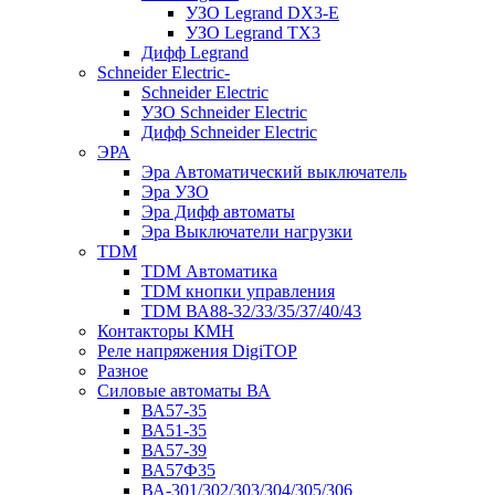
УЗО Legrand DX3-E
УЗО Legrand TX3
Дифф Legrand
Schneider Electric-
Schneider Electric
УЗО Schneider Electric
Дифф Schneider Electric
ЭРА
Эра Автоматический выключатель
Эра УЗО
Эра Дифф автоматы
Эра Выключатели нагрузки
TDM
TDM Автоматика
TDM кнопки управления
TDM ВА88-32/33/35/37/40/43
Контакторы КМН
Реле напряжения DigiTOP
Разное
Силовые автоматы ВА
ВА57-35
ВА51-35
ВА57-39
ВА57Ф35
ВА-301/302/303/304/305/306