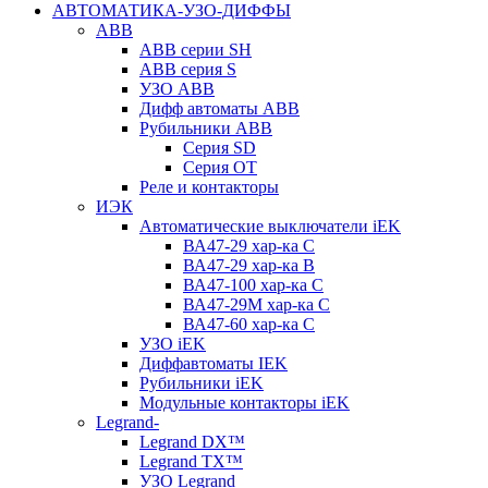
АВТОМАТИКА-УЗО-ДИФФЫ
ABB
ABB серии SH
ABB серия S
УЗО ABB
Дифф автоматы ABB
Рубильники ABB
Серия SD
Серия ОТ
Реле и контакторы
ИЭК
Автоматические выключатели iEK
ВА47-29 хар-ка C
ВА47-29 хар-ка B
ВА47-100 хар-ка C
ВА47-29M хар-ка C
ВА47-60 хар-ка C
УЗО iEK
Диффавтоматы IEK
Рубильники iEK
Модульные контакторы iEK
Legrand-
Legrand DX™
Legrand TX™
УЗО Legrand