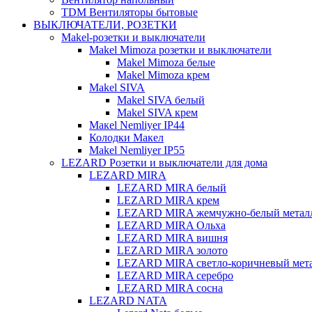
TDM Вентиляторы бытовые
ВЫКЛЮЧАТЕЛИ, РОЗЕТКИ
Makel-розетки и выключатели
Makel Mimoza розетки и выключатели
Makel Mimoza белые
Makel Mimoza крем
Makel SIVA
Makel SIVA белый
Makel SIVA крем
Макеl Nemliyer IP44
Колодки Макел
Makel Nemliyer IP55
LEZARD Розетки и выключатели для дома
LEZARD MIRA
LEZARD MIRA белый
LEZARD MIRA крем
LEZARD MIRA жемчужно-белый метал
LEZARD MIRA Ольха
LEZARD MIRA вишня
LEZARD MIRA золото
LEZARD MIRA светло-коричневый мет
LEZARD MIRA серебро
LEZARD MIRA сосна
LEZARD NATA