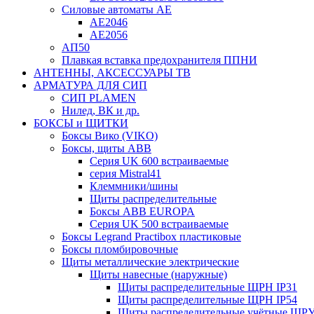
Силовые автоматы АЕ
АЕ2046
АЕ2056
АП50
Плавкая вставка предохранителя ППНИ
АНТЕННЫ, АКСЕССУАРЫ ТВ
АРМАТУРА ДЛЯ СИП
СИП PLAMEN
Нилед, ВК и др.
БОКСЫ и ЩИТКИ
Боксы Вико (VIKO)
Боксы, щиты ABB
Серия UK 600 встраиваемые
серия Mistral41
Клеммники/шины
Щиты распределительные
Боксы ABB EUROPA
Серия UK 500 встраиваемые
Боксы Legrand Practibox пластиковые
Боксы пломбировочные
Щиты металлические электрические
Щиты навесные (наружные)
Щиты распределительные ЩРН IP31
Щиты распределительные ЩРН IP54
Щиты распределительные учётные ЩРУ