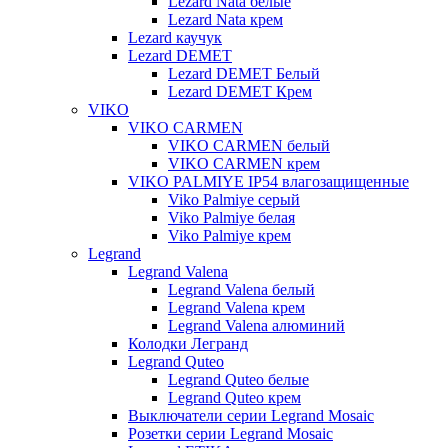
Lezard Nata белые
Lezard Nata крем
Lezard каучук
Lezard DEMET
Lezard DEMET Белый
Lezard DEMET Крем
VIKO
VIKO CARMEN
VIKO CARMEN белый
VIKO CARMEN крем
VIKO PALMIYE IP54 влагозащищенные
Viko Palmiye серый
Viko Palmiye белая
Viko Palmiye крем
Legrand
Legrand Valena
Legrand Valena белый
Legrand Valena крем
Legrand Valena алюминий
Колодки Легранд
Legrand Quteo
Legrand Quteo белые
Legrand Quteo крем
Выключатели серии Legrand Mosaic
Розетки серии Legrand Mosaic