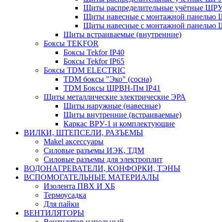
Щиты распределительные учётные ЩРУ
Щиты навесные с монтажной панелью
Щиты навесные с монтажной панелью
Щиты встраиваемые (внутренние)
Боксы TEKFOR
Боксы Tekfor IP40
Боксы Tekfor IP65
Боксы TDM ELECTRIC
TDM боксы "Эко" (сосна)
TDM Боксы ЩРВН-Пм IP41
Щиты металлические электрические ЭРА
Щиты наружные (навесные)
Щиты внутренние (встраиваемые)
Каркас ВРУ-1 и комплектующие
ВИЛКИ, ШТЕПСЕЛИ, РАЗЪЕМЫ
Makel аксессуары
Силовые разъемы ИЭК, ТДМ
Силовые разъемы для электроплит
ВОДОНАГРЕВАТЕЛИ, КОНФОРКИ, ТЭНЫ
ВСПОМОГАТЕЛЬНЫЕ МАТЕРИАЛЫ
Изолента ПВХ И ХБ
Термоусадка
Для пайки
ВЕНТИЛЯТОРЫ
Вентилятор напольный