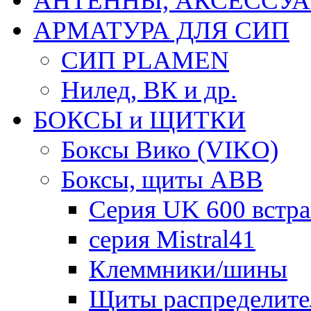
АНТЕННЫ, АКСЕССУА
АРМАТУРА ДЛЯ СИП
СИП PLAMEN
Нилед, ВК и др.
БОКСЫ и ЩИТКИ
Боксы Вико (VIKO)
Боксы, щиты ABB
Серия UK 600 встр
серия Mistral41
Клеммники/шины
Щиты распределите