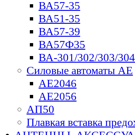
ВА57-35
ВА51-35
ВА57-39
ВА57Ф35
ВА-301/302/303/304
Силовые автоматы АЕ
АЕ2046
АЕ2056
АП50
Плавкая вставка пре