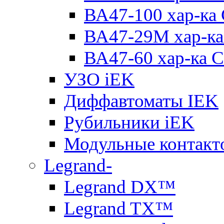
ВА47-100 хар-ка
ВА47-29M хар-ка
ВА47-60 хар-ка C
УЗО iEK
Диффавтоматы IEK
Рубильники iEK
Модульные контакт
Legrand-
Legrand DX™
Legrand TX™