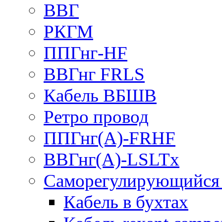
ВВГ
РКГМ
ППГнг-HF
ВВГнг FRLS
Кабель ВБШВ
Ретро провод
ППГнг(А)-FRHF
ВВГнг(А)-LSLTx
Саморегулирующийся 
Кабель в бухтах