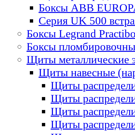
Боксы ABB EUROP
Серия UK 500 встр
Боксы Legrand Practib
Боксы пломбировочны
Щиты металлические 
Щиты навесные (на
Щиты распредел
Щиты распредел
Щиты распредели
Щиты распредели