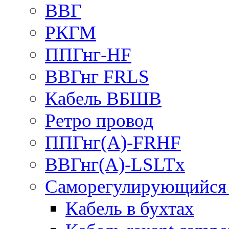
ВВГ
РКГМ
ППГнг-HF
ВВГнг FRLS
Кабель ВБШВ
Ретро провод
ППГнг(А)-FRHF
ВВГнг(А)-LSLTx
Саморегулирующийся 
Кабель в бухтах