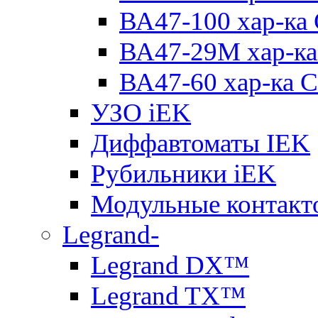
ВА47-100 хар-ка
ВА47-29M хар-ка
ВА47-60 хар-ка C
УЗО iEK
Диффавтоматы IEK
Рубильники iEK
Модульные контакт
Legrand-
Legrand DX™
Legrand TX™