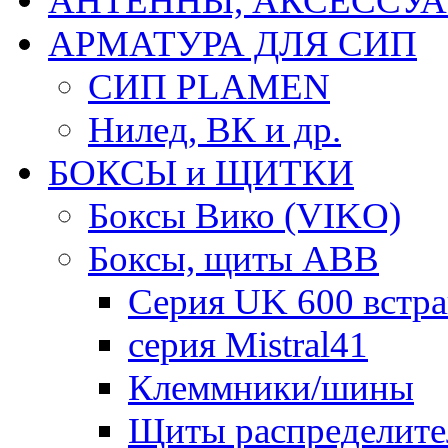
АНТЕННЫ, АКСЕССУА
АРМАТУРА ДЛЯ СИП
СИП PLAMEN
Нилед, ВК и др.
БОКСЫ и ЩИТКИ
Боксы Вико (VIKO)
Боксы, щиты ABB
Серия UK 600 встр
серия Mistral41
Клеммники/шины
Щиты распределите