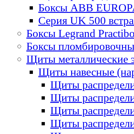
Боксы ABB EUROP
Серия UK 500 встр
Боксы Legrand Practib
Боксы пломбировочны
Щиты металлические 
Щиты навесные (на
Щиты распредел
Щиты распредел
Щиты распредели
Щиты распредели