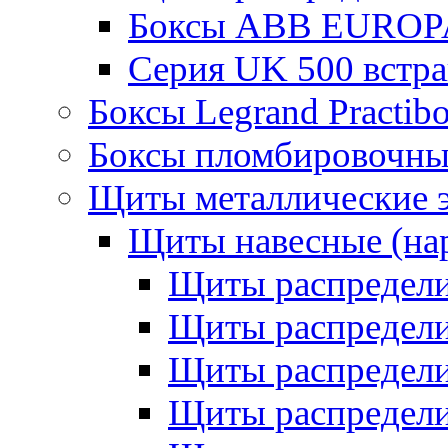
Боксы ABB EUROP
Серия UK 500 встр
Боксы Legrand Practib
Боксы пломбировочны
Щиты металлические 
Щиты навесные (на
Щиты распредел
Щиты распредел
Щиты распредели
Щиты распредели