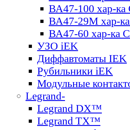
ВА47-100 хар-ка
ВА47-29M хар-ка
ВА47-60 хар-ка C
УЗО iEK
Диффавтоматы IEK
Рубильники iEK
Модульные контакт
Legrand-
Legrand DX™
Legrand TX™