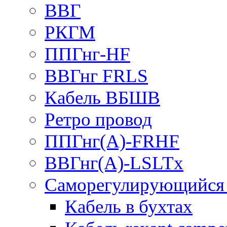
ВВГ
РКГМ
ППГнг-HF
ВВГнг FRLS
Кабель ВБШВ
Ретро провод
ППГнг(А)-FRHF
ВВГнг(А)-LSLTx
Саморегулирующийся 
Кабель в бухтах