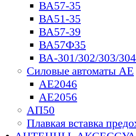
ВА57-35
ВА51-35
ВА57-39
ВА57Ф35
ВА-301/302/303/304
Силовые автоматы АЕ
АЕ2046
АЕ2056
АП50
Плавкая вставка пре