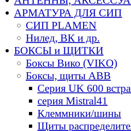
АНТЕННЫ, АКСЕССУА
АРМАТУРА ДЛЯ СИП
СИП PLAMEN
Нилед, ВК и др.
БОКСЫ и ЩИТКИ
Боксы Вико (VIKO)
Боксы, щиты ABB
Серия UK 600 встр
серия Mistral41
Клеммники/шины
Щиты распределите