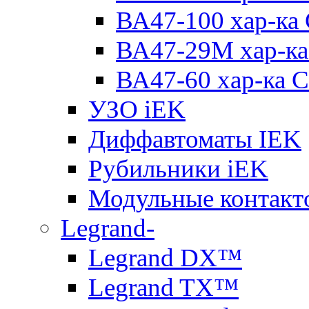
ВА47-100 хар-ка
ВА47-29M хар-ка
ВА47-60 хар-ка C
УЗО iEK
Диффавтоматы IEK
Рубильники iEK
Модульные контакт
Legrand-
Legrand DX™
Legrand TX™