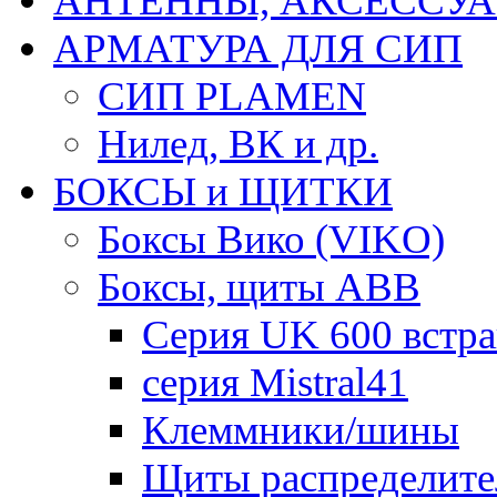
АНТЕННЫ, АКСЕССУА
АРМАТУРА ДЛЯ СИП
СИП PLAMEN
Нилед, ВК и др.
БОКСЫ и ЩИТКИ
Боксы Вико (VIKO)
Боксы, щиты ABB
Серия UK 600 встр
серия Mistral41
Клеммники/шины
Щиты распределите