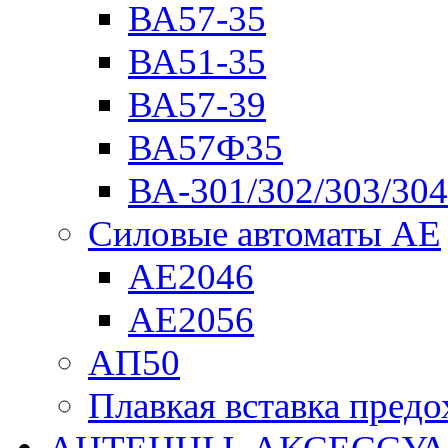
ВА57-35
ВА51-35
ВА57-39
ВА57Ф35
ВА-301/302/303/304
Силовые автоматы АЕ
АЕ2046
АЕ2056
АП50
Плавкая вставка пре