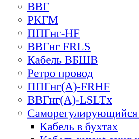
ВВГ
РКГМ
ППГнг-HF
ВВГнг FRLS
Кабель ВБШВ
Ретро провод
ППГнг(А)-FRHF
ВВГнг(А)-LSLTx
Саморегулирующийся 
Кабель в бухтах