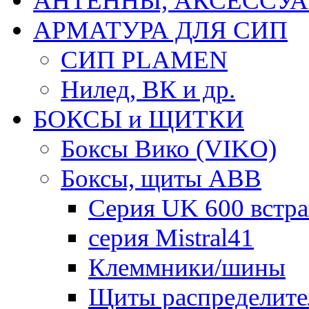
АНТЕННЫ, АКСЕССУА
АРМАТУРА ДЛЯ СИП
СИП PLAMEN
Нилед, ВК и др.
БОКСЫ и ЩИТКИ
Боксы Вико (VIKO)
Боксы, щиты ABB
Серия UK 600 встр
серия Mistral41
Клеммники/шины
Щиты распределите