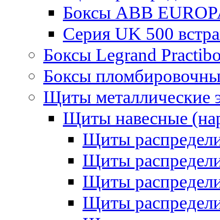
Боксы ABB EUROP
Серия UK 500 встр
Боксы Legrand Practib
Боксы пломбировочны
Щиты металлические 
Щиты навесные (на
Щиты распредел
Щиты распредел
Щиты распредели
Щиты распредели