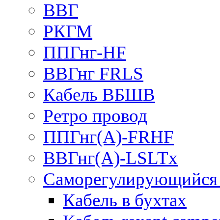
ВВГ
РКГМ
ППГнг-HF
ВВГнг FRLS
Кабель ВБШВ
Ретро провод
ППГнг(А)-FRHF
ВВГнг(А)-LSLTx
Саморегулирующийся 
Кабель в бухтах