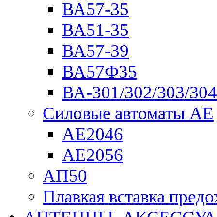
ВА57-35
ВА51-35
ВА57-39
ВА57Ф35
ВА-301/302/303/304
Силовые автоматы АЕ
АЕ2046
АЕ2056
АП50
Плавкая вставка пре