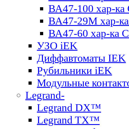
ВА47-100 хар-ка
ВА47-29M хар-ка
ВА47-60 хар-ка C
УЗО iEK
Диффавтоматы IEK
Рубильники iEK
Модульные контакт
Legrand-
Legrand DX™
Legrand TX™