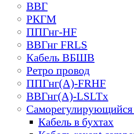
ВВГ
РКГМ
ППГнг-HF
ВВГнг FRLS
Кабель ВБШВ
Ретро провод
ППГнг(А)-FRHF
ВВГнг(А)-LSLTx
Саморегулирующийся 
Кабель в бухтах