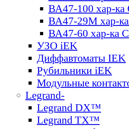
ВА47-100 хар-ка
ВА47-29M хар-ка
ВА47-60 хар-ка C
УЗО iEK
Диффавтоматы IEK
Рубильники iEK
Модульные контакт
Legrand-
Legrand DX™
Legrand TX™