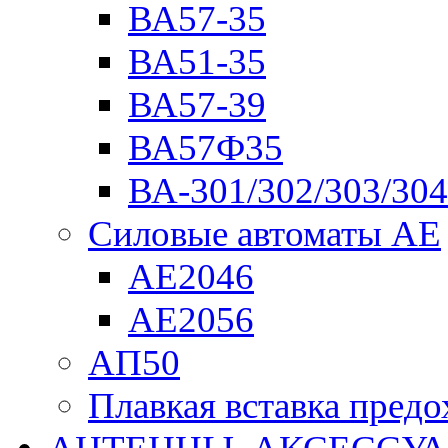
ВА57-35
ВА51-35
ВА57-39
ВА57Ф35
ВА-301/302/303/304
Силовые автоматы АЕ
АЕ2046
АЕ2056
АП50
Плавкая вставка пре