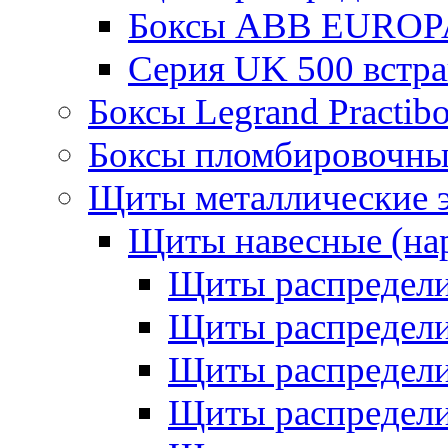
Боксы ABB EUROP
Серия UK 500 встр
Боксы Legrand Practib
Боксы пломбировочны
Щиты металлические 
Щиты навесные (на
Щиты распредел
Щиты распредел
Щиты распредели
Щиты распредели