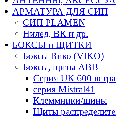
АНТЕННЫ, АКСЕССУА
АРМАТУРА ДЛЯ СИП
СИП PLAMEN
Нилед, ВК и др.
БОКСЫ и ЩИТКИ
Боксы Вико (VIKO)
Боксы, щиты ABB
Серия UK 600 встр
серия Mistral41
Клеммники/шины
Щиты распределите