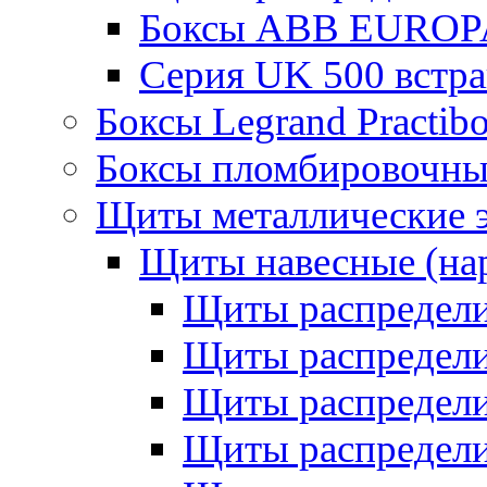
Боксы ABB EUROP
Серия UK 500 встр
Боксы Legrand Practib
Боксы пломбировочны
Щиты металлические 
Щиты навесные (на
Щиты распредел
Щиты распредел
Щиты распредели
Щиты распредели