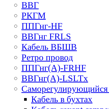
ВВГ
РКГМ
ППГнг-HF
ВВГнг FRLS
Кабель ВБШВ
Ретро провод
ППГнг(А)-FRHF
ВВГнг(А)-LSLTx
Саморегулирующийся 
Кабель в бухтах