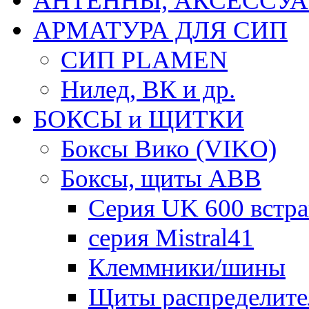
АНТЕННЫ, АКСЕССУА
АРМАТУРА ДЛЯ СИП
СИП PLAMEN
Нилед, ВК и др.
БОКСЫ и ЩИТКИ
Боксы Вико (VIKO)
Боксы, щиты ABB
Серия UK 600 встр
серия Mistral41
Клеммники/шины
Щиты распределите