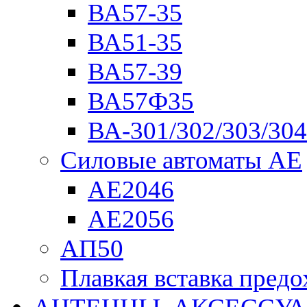
ВА57-35
ВА51-35
ВА57-39
ВА57Ф35
ВА-301/302/303/304
Силовые автоматы АЕ
АЕ2046
АЕ2056
АП50
Плавкая вставка пре