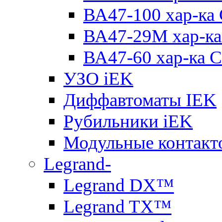
ВА47-100 хар-ка
ВА47-29M хар-ка
ВА47-60 хар-ка C
УЗО iEK
Диффавтоматы IEK
Рубильники iEK
Модульные контакт
Legrand-
Legrand DX™
Legrand TX™