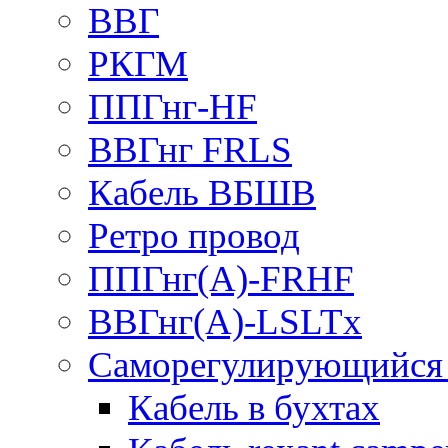
ВВГ
РКГМ
ППГнг-HF
ВВГнг FRLS
Кабель ВБШВ
Ретро провод
ППГнг(А)-FRHF
ВВГнг(А)-LSLTx
Саморегулирующийся 
Кабель в бухтах