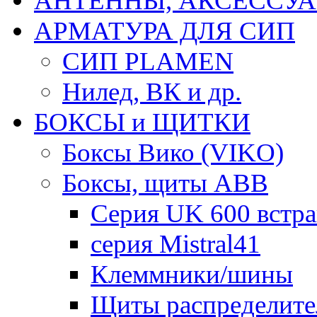
АНТЕННЫ, АКСЕССУА
АРМАТУРА ДЛЯ СИП
СИП PLAMEN
Нилед, ВК и др.
БОКСЫ и ЩИТКИ
Боксы Вико (VIKO)
Боксы, щиты ABB
Серия UK 600 встр
серия Mistral41
Клеммники/шины
Щиты распределите