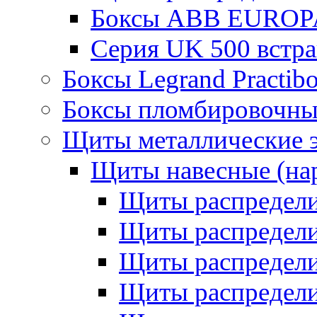
Боксы ABB EUROP
Серия UK 500 встр
Боксы Legrand Practib
Боксы пломбировочны
Щиты металлические 
Щиты навесные (на
Щиты распредел
Щиты распредел
Щиты распредели
Щиты распредели