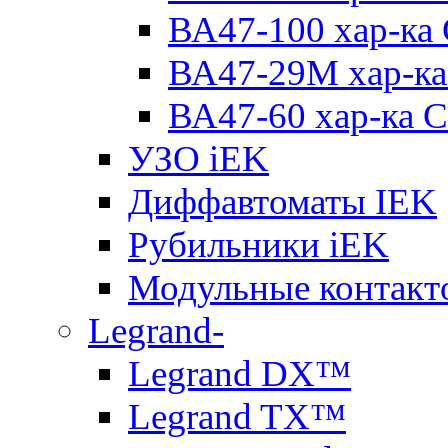
ВА47-100 хар-ка
ВА47-29M хар-ка
ВА47-60 хар-ка C
УЗО iEK
Диффавтоматы IEK
Рубильники iEK
Модульные контакт
Legrand-
Legrand DX™
Legrand TX™