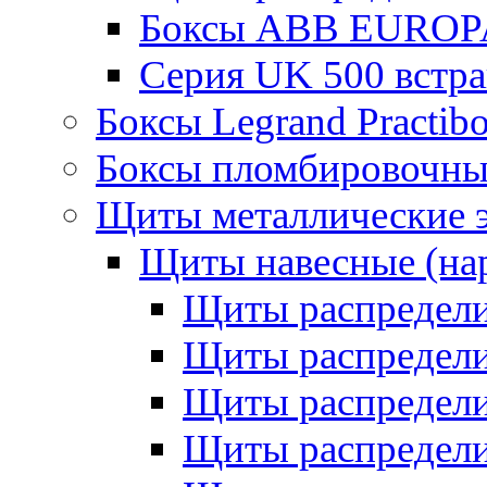
Боксы ABB EUROP
Серия UK 500 встр
Боксы Legrand Practib
Боксы пломбировочны
Щиты металлические 
Щиты навесные (на
Щиты распредел
Щиты распредел
Щиты распредели
Щиты распредели