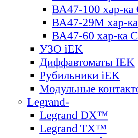
ВА47-100 хар-ка
ВА47-29M хар-ка
ВА47-60 хар-ка C
УЗО iEK
Диффавтоматы IEK
Рубильники iEK
Модульные контакт
Legrand-
Legrand DX™
Legrand TX™