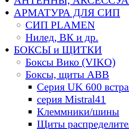
АНТЕННЫ, АКСЕССУА
АРМАТУРА ДЛЯ СИП
СИП PLAMEN
Нилед, ВК и др.
БОКСЫ и ЩИТКИ
Боксы Вико (VIKO)
Боксы, щиты ABB
Серия UK 600 встр
серия Mistral41
Клеммники/шины
Щиты распределите