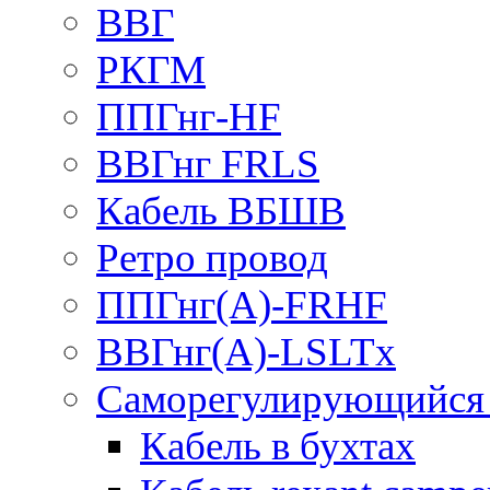
ВВГ
РКГМ
ППГнг-HF
ВВГнг FRLS
Кабель ВБШВ
Ретро провод
ППГнг(А)-FRHF
ВВГнг(А)-LSLTx
Саморегулирующийся 
Кабель в бухтах