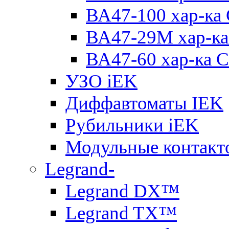
ВА47-100 хар-ка
ВА47-29M хар-ка
ВА47-60 хар-ка C
УЗО iEK
Диффавтоматы IEK
Рубильники iEK
Модульные контакт
Legrand-
Legrand DX™
Legrand TX™