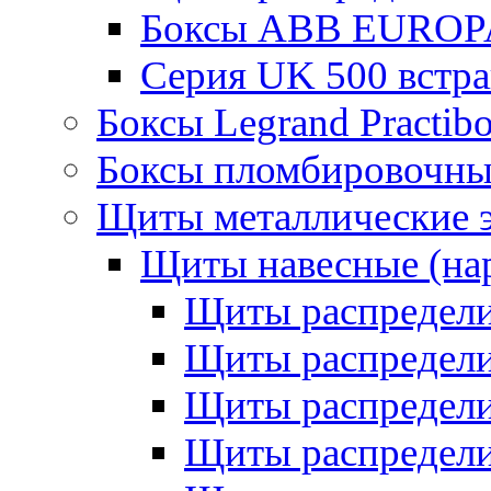
Боксы ABB EUROP
Серия UK 500 встр
Боксы Legrand Practib
Боксы пломбировочны
Щиты металлические 
Щиты навесные (на
Щиты распредел
Щиты распредел
Щиты распредели
Щиты распредели