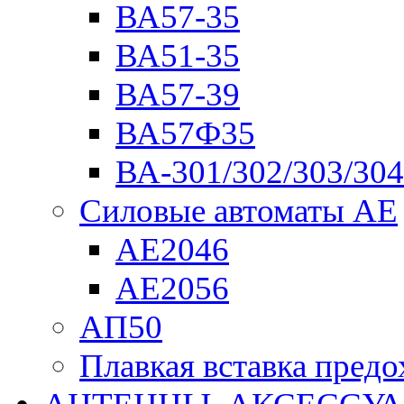
ВА57-35
ВА51-35
ВА57-39
ВА57Ф35
ВА-301/302/303/304
Силовые автоматы АЕ
АЕ2046
АЕ2056
АП50
Плавкая вставка пре