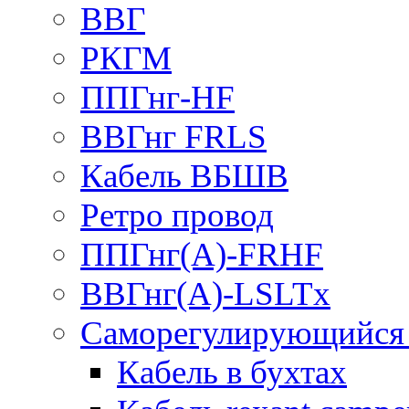
ВВГ
РКГМ
ППГнг-HF
ВВГнг FRLS
Кабель ВБШВ
Ретро провод
ППГнг(А)-FRHF
ВВГнг(А)-LSLTx
Саморегулирующийся 
Кабель в бухтах