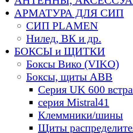
АНТЕННЫ, АКСЕССУА
АРМАТУРА ДЛЯ СИП
СИП PLAMEN
Нилед, ВК и др.
БОКСЫ и ЩИТКИ
Боксы Вико (VIKO)
Боксы, щиты ABB
Серия UK 600 встр
серия Mistral41
Клеммники/шины
Щиты распределите