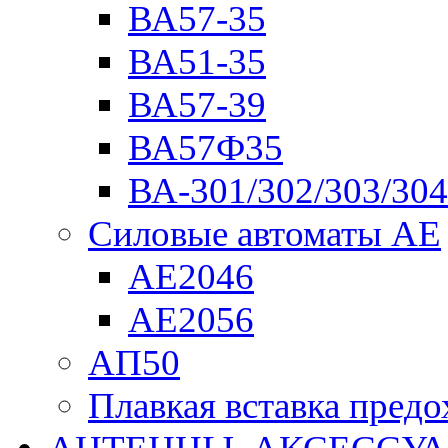
ВА57-35
ВА51-35
ВА57-39
ВА57Ф35
ВА-301/302/303/304
Силовые автоматы АЕ
АЕ2046
АЕ2056
АП50
Плавкая вставка пре