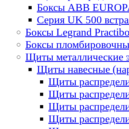
Боксы ABB EUROP
Серия UK 500 встр
Боксы Legrand Practib
Боксы пломбировочны
Щиты металлические 
Щиты навесные (на
Щиты распредел
Щиты распредел
Щиты распредели
Щиты распредели