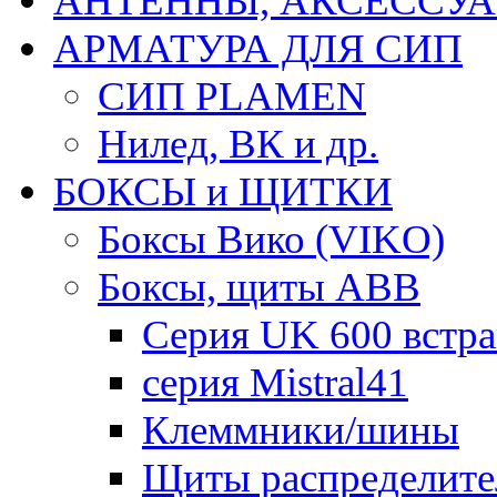
АНТЕННЫ, АКСЕССУА
АРМАТУРА ДЛЯ СИП
СИП PLAMEN
Нилед, ВК и др.
БОКСЫ и ЩИТКИ
Боксы Вико (VIKO)
Боксы, щиты ABB
Серия UK 600 встр
серия Mistral41
Клеммники/шины
Щиты распределите