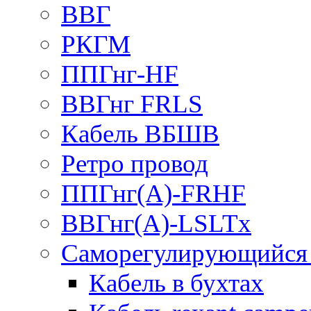
ВВГ
РКГМ
ППГнг-HF
ВВГнг FRLS
Кабель ВБШВ
Ретро провод
ППГнг(А)-FRHF
ВВГнг(А)-LSLTx
Саморегулирующийся 
Кабель в бухтах