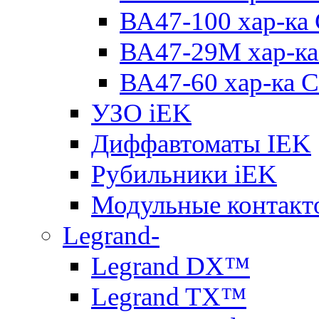
ВА47-100 хар-ка
ВА47-29M хар-ка
ВА47-60 хар-ка C
УЗО iEK
Диффавтоматы IEK
Рубильники iEK
Модульные контакт
Legrand-
Legrand DX™
Legrand TX™