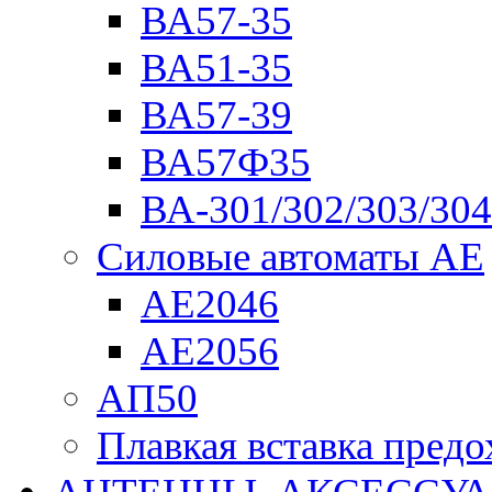
ВА57-35
ВА51-35
ВА57-39
ВА57Ф35
ВА-301/302/303/304
Силовые автоматы АЕ
АЕ2046
АЕ2056
АП50
Плавкая вставка пре