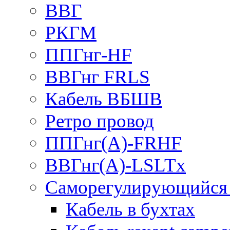
ВВГ
РКГМ
ППГнг-HF
ВВГнг FRLS
Кабель ВБШВ
Ретро провод
ППГнг(А)-FRHF
ВВГнг(А)-LSLTx
Саморегулирующийся 
Кабель в бухтах