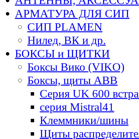
АНТЕННЫ, АКСЕССУА
АРМАТУРА ДЛЯ СИП
СИП PLAMEN
Нилед, ВК и др.
БОКСЫ и ЩИТКИ
Боксы Вико (VIKO)
Боксы, щиты ABB
Серия UK 600 встр
серия Mistral41
Клеммники/шины
Щиты распределите