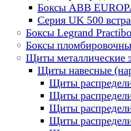
Боксы ABB EUROP
Серия UK 500 встр
Боксы Legrand Practib
Боксы пломбировочны
Щиты металлические 
Щиты навесные (на
Щиты распредел
Щиты распредел
Щиты распредели
Щиты распредели