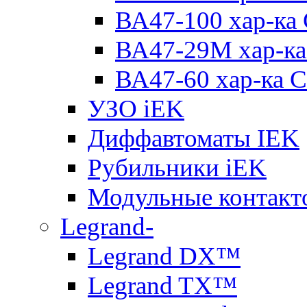
ВА47-100 хар-ка
ВА47-29M хар-ка
ВА47-60 хар-ка C
УЗО iEK
Диффавтоматы IEK
Рубильники iEK
Модульные контакт
Legrand-
Legrand DX™
Legrand TX™