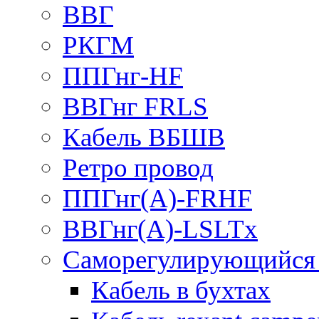
ВВГ
РКГМ
ППГнг-HF
ВВГнг FRLS
Кабель ВБШВ
Ретро провод
ППГнг(А)-FRHF
ВВГнг(А)-LSLTx
Саморегулирующийся 
Кабель в бухтах