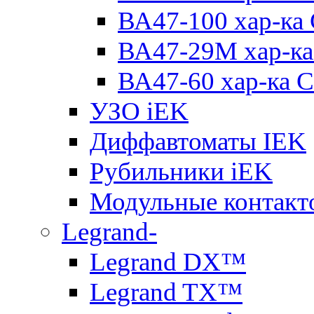
ВА47-100 хар-ка
ВА47-29M хар-ка
ВА47-60 хар-ка C
УЗО iEK
Диффавтоматы IEK
Рубильники iEK
Модульные контакт
Legrand-
Legrand DX™
Legrand TX™