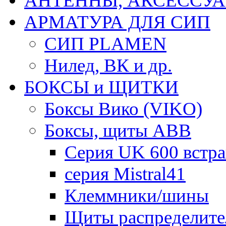
АНТЕННЫ, АКСЕССУА
АРМАТУРА ДЛЯ СИП
СИП PLAMEN
Нилед, ВК и др.
БОКСЫ и ЩИТКИ
Боксы Вико (VIKO)
Боксы, щиты ABB
Серия UK 600 встр
серия Mistral41
Клеммники/шины
Щиты распределите