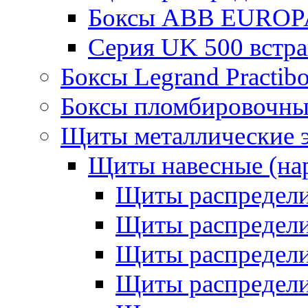
Боксы ABB EUROP
Серия UK 500 встр
Боксы Legrand Practib
Боксы пломбировочны
Щиты металлические 
Щиты навесные (на
Щиты распредел
Щиты распредел
Щиты распредели
Щиты распредели