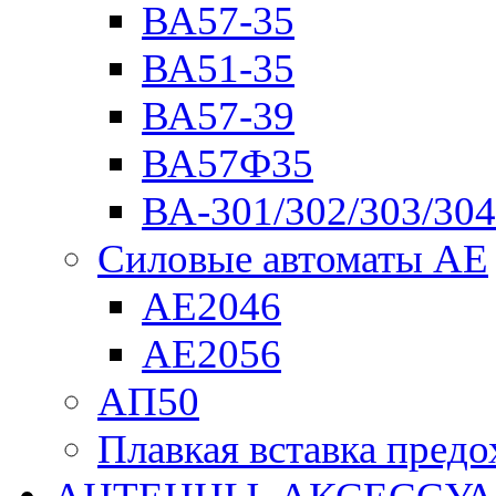
ВА57-35
ВА51-35
ВА57-39
ВА57Ф35
ВА-301/302/303/304
Силовые автоматы АЕ
АЕ2046
АЕ2056
АП50
Плавкая вставка пре